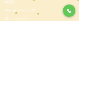
HOME
Bokuan Kidsについて
書くことの大切さ
入会について
書道教室検索
全国の書道教室一覧
無料体験
プライバシーポリシー
​お稽古の様子