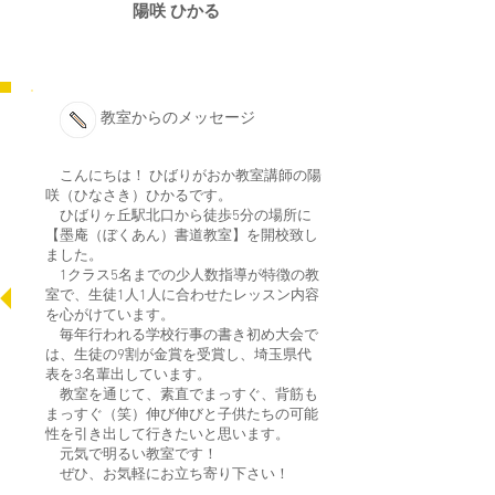
陽咲 ひかる
教室からのメッセージ
こんにちは！ ひばりがおか教室講師の陽
咲（ひなさき）ひかるです。
ひばりヶ丘駅北口から徒歩5分の場所に
【墨庵（ぼくあん）書道教室】を開校致し
ました。
1クラス5名までの少人数指導が特徴の教
室で、生徒1人1人に合わせたレッスン内容
を心がけています。
毎年行われる学校行事の書き初め大会で
は、生徒の9割が金賞を受賞し、埼玉県代
表を3名輩出しています。
教室を通じて、素直でまっすぐ、背筋も
まっすぐ（笑）伸び伸びと子供たちの可能
性を引き出して行きたいと思います。
元気で明るい教室です！
ぜひ、お気軽にお立ち寄り下さい！